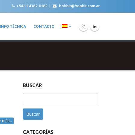
+54 11 4382-8182
|
hobbit@hobbit.com.ar
INFO TÉCNICA
CONTACTO
BUSCAR
Buscar:
r más...
CATEGORÍAS