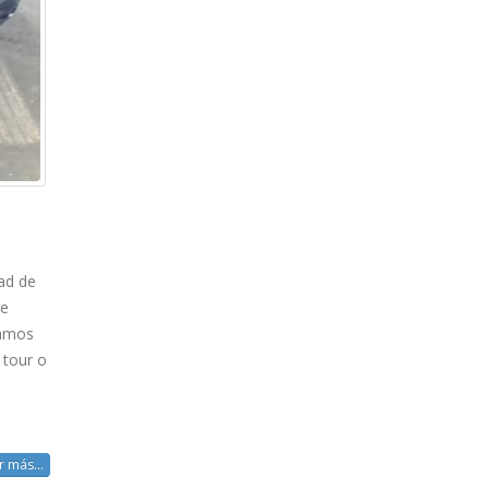
ad de
de
ramos
 tour o
r más...