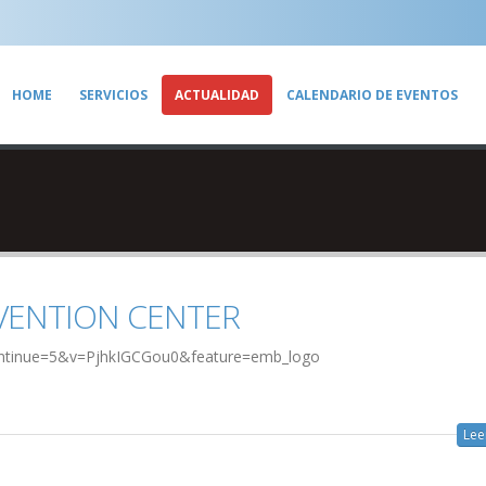
HOME
SERVICIOS
ACTUALIDAD
CALENDARIO DE EVENTOS
VENTION CENTER
ontinue=5&v=PjhkIGCGou0&feature=emb_logo
Lee